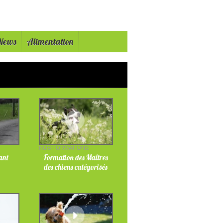
News
Alimentation
NOS FORMATIONS
fant
Formation des Maîtres
des chiens catégorisés