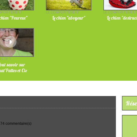
MPORTEMENT
LE COMPORTEMENT
LE COMPORTEMEN
 chien "Peureux"
Le chien "aboyeur"
Le chien "destruc
IS-JE ?
out savoir sur
at'Pattes et Cie
Rése
574 commentaire(s)