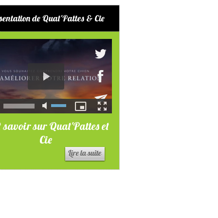
sentation de Quat'Pattes & Cie
 savoir sur Quat'Pattes et
Cie