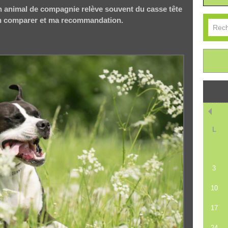
on animal de compagnie relève souvent du casse tête
ien comparer et ma recommandation.
L
3
10
17
24