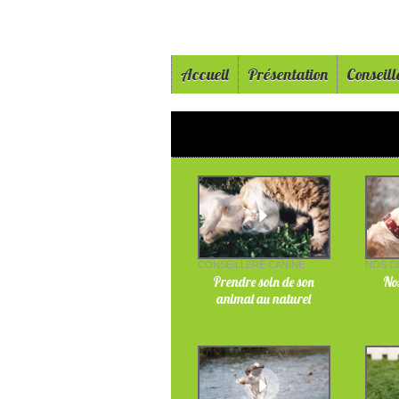
Accueil
Présentation
Conseill
CONSEILLÈRE CANINE
NOS C
Prendre soin de son
Nos
animal au naturel