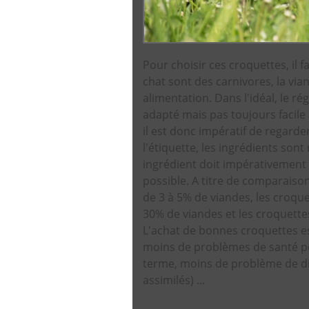
Pour choisir ces croquettes, il f
chat sont des carnivores, la via
alimentation. Dans l'idéal, le r
adapté mais pas toujours facile 
il est donc impératif de regarde
l'étiquette, les ingrédients so
ingrédient doit impérativement ê
possible. A titre de comparais
de 3 à 5% de viandes, les croqu
30% de viandes et les croquette
L'achat de bonnes croquettes es
moins de problèmes de santé pou
terme, moins de problème de di
assimilés) ...