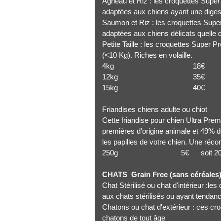
Agneau et Riz : les croquettes Super
adaptées aux chiens ayant une digest
Saumon et Riz : les croquettes Supe
adaptées aux chiens délicats quelle que
Petite Taille : les croquettes Super P
(<10 Kg). Riches en volaille.
4kg 18€ soit
12kg 35€ soit
15kg 40€ soit
Friandises chiens adulte ou chiot
Cette friandise pour chien Ultra Pr
premières d'origine animale et 49% de
les papilles de votre chien. Une réc
250g 5€ soit 20€
CHATS Grain Free (sans céréales)
Chat Stérilisé ou chat d'intérieur :le
aux chats stérilisés ou ayant tendan
Chatons ou chat d'extérieur : ces cr
chatons de tout âge