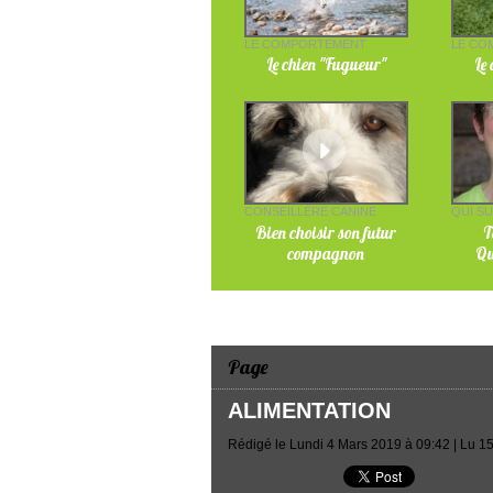
LE COMPORTEMENT
LE CO
Le chien "Fugueur"
Le
CONSEILLÈRE CANINE
QUI SU
Bien choisir son futur
T
compagnon
Qu
Page
ALIMENTATION
Rédigé le Lundi 4 Mars 2019 à 09:42 | Lu 1