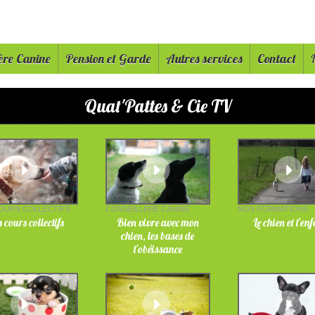
ère Canine
Pension et Garde
Autres services
Contact
Quat'Pattes & Cie TV
OURS COLLECTIFS
CONSEILLÈRE CANINE
NOS FORMATIONS
 cours collectifs
Bien vivre avec mon
Le chien et l'en
chien, les bases de
l'obéissance