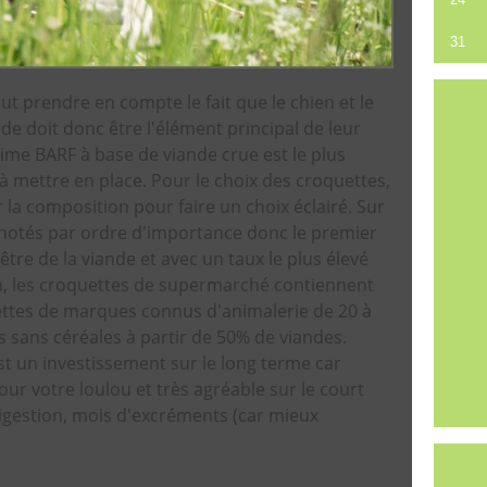
31
aut prendre en compte le fait que le chien et le
nde doit donc être l'élément principal de leur
égime BARF à base de viande crue est le plus
à mettre en place. Pour le choix des croquettes,
r la composition pour faire un choix éclairé. Sur
nt notés par ordre d'importance donc le premier
tre de la viande et avec un taux le plus élevé
on, les croquettes de supermarché contiennent
ettes de marques connus d'animalerie de 20 à
s sans céréales à partir de 50% de viandes.
t un investissement sur le long terme car
r votre loulou et très agréable sur le court
gestion, mois d'excréments (car mieux