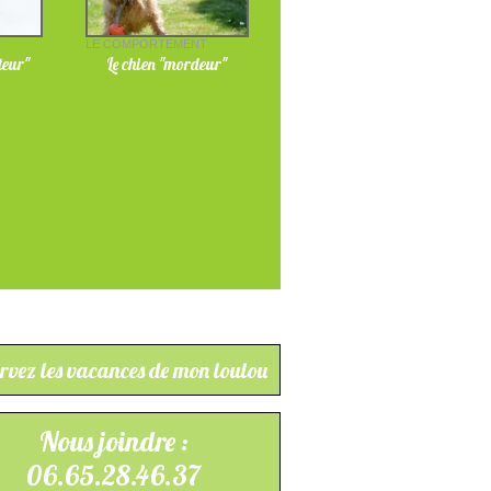
T
LE COMPORTEMENT
teur"
Le chien "mordeur"
rvez les vacances de mon loulou
Nous joindre :
06.65.28.46.37