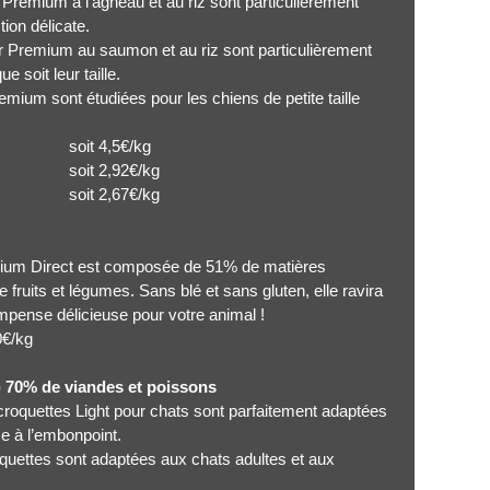
 Premium à l'agneau et au riz sont particulièrement
ion délicate.
r Premium au saumon et au riz sont particulièrement
 soit leur taille.
remium sont étudiées pour les chiens de petite taille
 4,5€/kg
 2,92€/kg
 2,67€/kg
emium Direct est composée de 51% de matières
 fruits et légumes. Sans blé et sans gluten, elle ravira
ompense délicieuse pour votre animal !
/kg
 70% de viandes et poissons
s croquettes Light pour chats sont parfaitement adaptées
ce à l’embonpoint.
oquettes sont adaptées aux chats adultes et aux