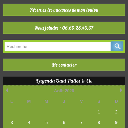
Réservez les vacances de mon loulou
Nous joindre : 06.65.28.46.37
Me contacter
L'agenda Quat'Pattes & Cie
Août 2026
L
M
M
J
V
S
D
1
2
3
4
5
6
7
8
9