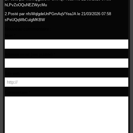
hLPvZoOQuNEZWycMu
2.
Posté par
nfsWqlgdeUnPGmAqVYeaJA
le 21/03/2026 07:58
sPeUQqWbCulgMKBW
Nouveau commentaire :
Nom * :
Adresse email (non publiée) * :
Site web :
Commentaire * :