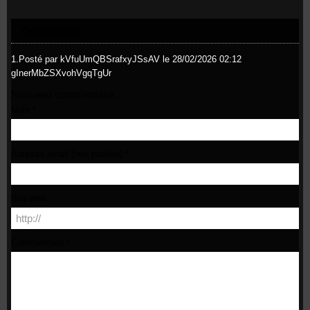
Commentaires
1.
Posté par
kVfuUmQBSrafxyJSsAV
le 28/02/2026 02:12
gInerMbZSXvohVgqTgUr
Nouveau commentaire :
Nom * :
Adresse email (non publiée) * :
Site web :
Commentaire * :