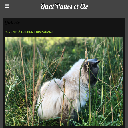
Quat'Pattes et Cie
Galerie
REVENIR À L'ALBUM
|
DIAPORAMA