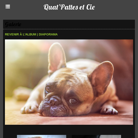
Quat'Pattes et Cie
Galerie
REVENIR À L'ALBUM
|
DIAPORAMA