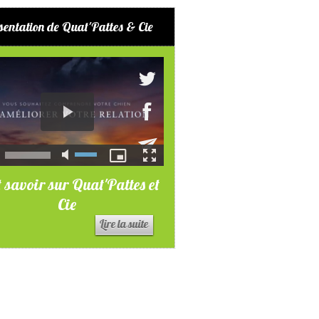
sentation de Quat'Pattes & Cie
 savoir sur Quat'Pattes et
Cie