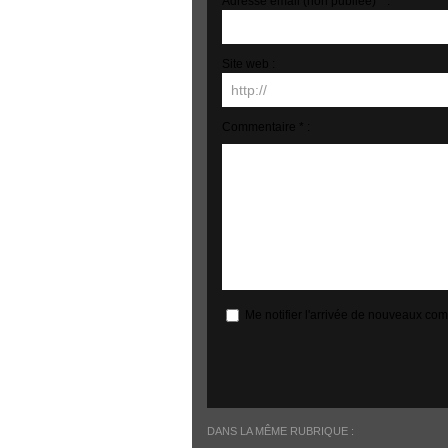
Adresse email (non publiée) * :
Site web :
Commentaire * :
Me notifier l'arrivée de nouveaux co
DANS LA MÊME RUBRIQUE :