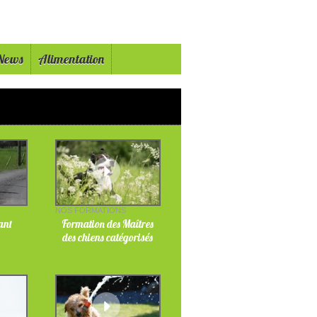
News
Alimentation
NOS FORMATIONS
fant
Formation des Maîtres
des chiens catégorisés