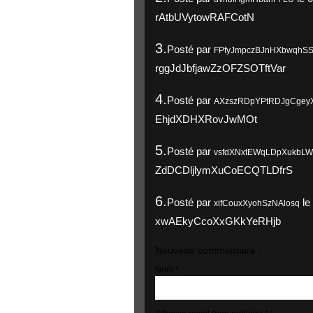
rAtbUVytowRAFCotN
3.
Posté par
FPfyJmpczBJnHXbwqhS
rggJdJbfjawZzOFZSOTftVar
4.
Posté par
AXzszRDpYPtRDJgCgey
EhjdXDHXRovJwMOt
5.
Posté par
vsfdXNxtEWqLDpXukbLW
ZdDCDljlymXuCoECQTLDfrS
6.
Posté par
le
xifCouxXyohSzNAlosq
xwAEkyCcoXxGKkYeRHjb
Nouveau commentaire :
Nom * :