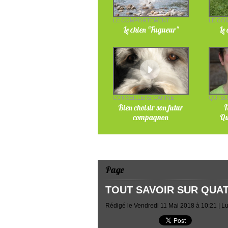
LE COMPORTEMENT
LE CO
Le chien "Fugueur"
Le
CONSEILLÈRE CANINE
QUI SU
Bien choisir son futur
T
compagnon
Qu
Page
TOUT SAVOIR SUR QUAT
Rédigé le Vendredi 11 Mai 2018 à 10:21 | Lu