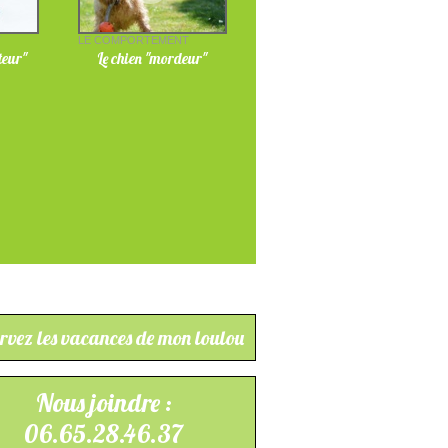
T
LE COMPORTEMENT
teur"
Le chien "mordeur"
rvez les vacances de mon loulou
Nous joindre :
06.65.28.46.37