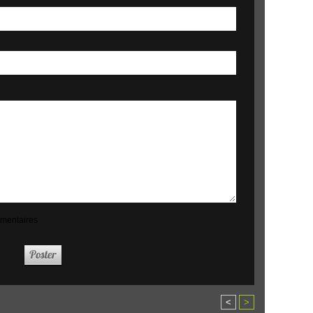
mmentaires
<
>