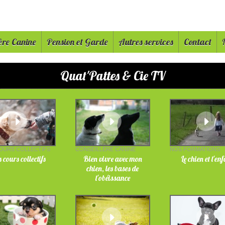
ère Canine
Pension et Garde
Autres services
Contact
Quat'Pattes & Cie TV
OURS COLLECTIFS
CONSEILLÈRE CANINE
NOS FORMATIONS
 cours collectifs
Bien vivre avec mon
Le chien et l'en
chien, les bases de
l'obéissance