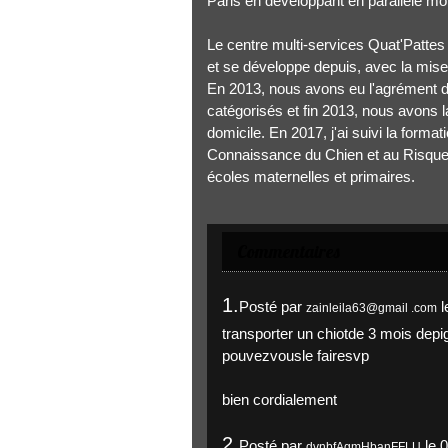
Paris en développant en parallèle mon
Le centre multi-services Quat'Pattes
et se développe depuis, avec la mise
En 2013, nous avons eu l'agrément de
catégorisés et fin 2013, nous avons l
domicile. En 2017, j'ai suivi la fo
Connaissance du Chien et au Risque d
écoles maternelles et primaires.
Commentaires
1.
Posté par
l
zainleila63@gmail .com
transporter un chiotde 3 mois depi
pouvezvousle fairesvp
bien cordialement
2.
Posté par
le 
dvnbfAgmHbanFFLU