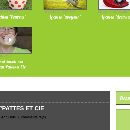
MPORTEMENT
LE COMPORTEMENT
LE COMPORTEMEN
 chien "Peureux"
Le chien "aboyeur"
Le chien "destruc
IS-JE ?
out savoir sur
at'Pattes et Cie
Rése
'PATTES ET CIE
 4771 fois |
6
commentaire(s)