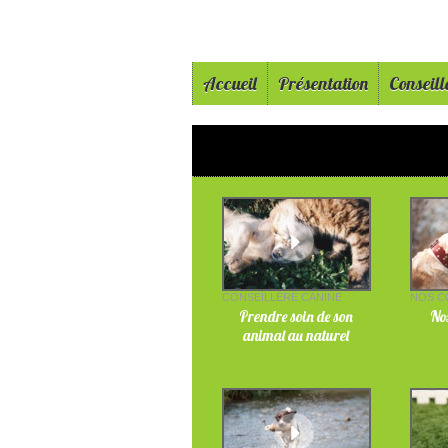
Accueil
Présentation
Conseill
CONSEILLÈRE CANINE
NOS C
Prendre soin de son
Nos
animal au naturel