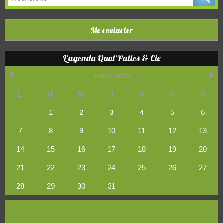
Me contacter
L'agenda Quat'Pattes & Cie
Juillet 2025
L
M
M
J
V
S
D
1
2
3
4
5
6
7
8
9
10
11
12
13
14
15
16
17
18
19
20
21
22
23
24
25
26
27
28
29
30
31