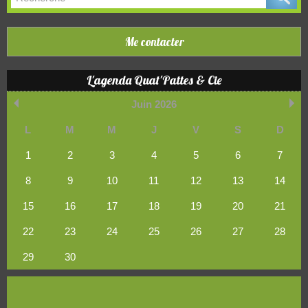
Me contacter
L'agenda Quat'Pattes & Cie
Juin 2026
L
M
M
J
V
S
D
1
2
3
4
5
6
7
8
9
10
11
12
13
14
15
16
17
18
19
20
21
22
23
24
25
26
27
28
29
30