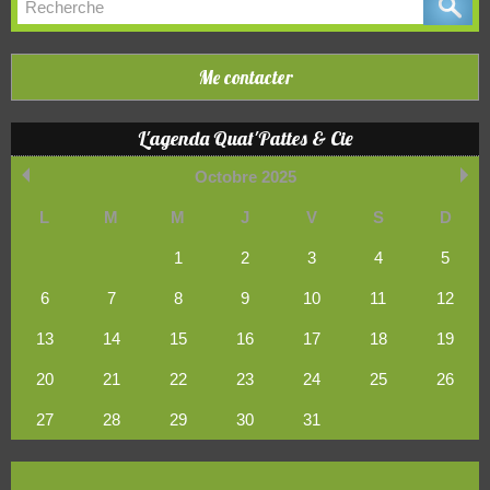
Me contacter
L'agenda Quat'Pattes & Cie
Octobre 2025
L
M
M
J
V
S
D
1
2
3
4
5
6
7
8
9
10
11
12
13
14
15
16
17
18
19
20
21
22
23
24
25
26
27
28
29
30
31