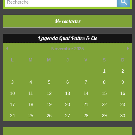
Me contacter
L'agenda Quat'Pattes & Cie
Novembre 2025
L
M
M
J
V
S
D
1
2
3
4
5
6
7
8
9
10
11
12
13
14
15
16
17
18
19
20
21
22
23
24
25
26
27
28
29
30