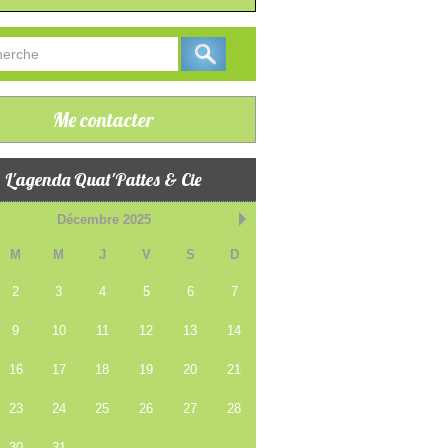
Me contacter
L'agenda Quat'Pattes & Cie
Décembre 2025
M
M
J
V
S
D
2
3
4
5
6
7
9
10
11
12
13
14
16
17
18
19
20
21
23
24
25
26
27
28
30
31