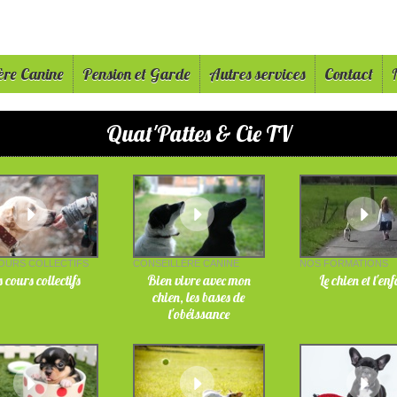
ère Canine
Pension et Garde
Autres services
Contact
Quat'Pattes & Cie TV
OURS COLLECTIFS
CONSEILLÈRE CANINE
NOS FORMATIONS
 cours collectifs
Bien vivre avec mon
Le chien et l'en
chien, les bases de
l'obéissance