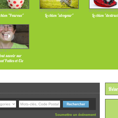
MPORTEMENT
LE COMPORTEMENT
LE COMPORTEMEN
 chien "Peureux"
Le chien "aboyeur"
Le chien "destruc
IS-JE ?
out savoir sur
at'Pattes et Cie
Rése
Soumettre un événement