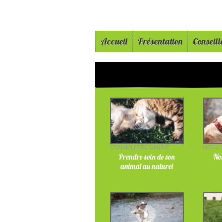
Accueil
Présentation
Conseill
CONSEILLÈRE CANINE
NOS C
Prendre soin de son
Nos
animal au naturel