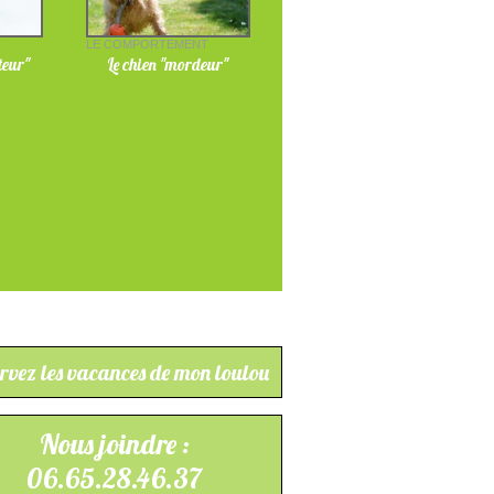
T
LE COMPORTEMENT
teur"
Le chien "mordeur"
rvez les vacances de mon loulou
Nous joindre :
06.65.28.46.37