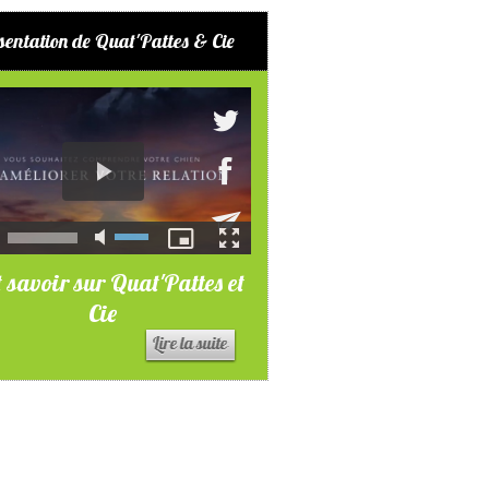
sentation de Quat'Pattes & Cie
 savoir sur Quat'Pattes et
Cie