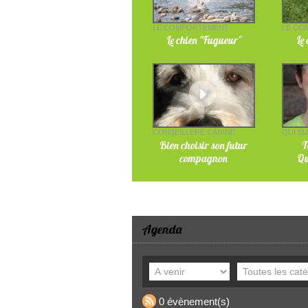
LE COMPORTEMENT
LE CO
Le chien "Fugueur"
Le
CONSEILLÈRE CANINE
QUI SU
Bien choisir son futur
T
compagnon
Qu
Agenda
0 évènement(s)