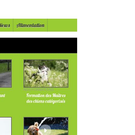
News
Alimentation
NOS FORMATIONS
fant
Formation des Maîtres
des chiens catégorisés